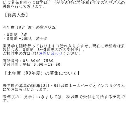
いづる保育園うつぼでは、下記空き枠にて令和8年度の園児さんの
募集を行っております。
【募集人数】
今年度（R8年度）の空き状況
・0歳児　3名
・3歳児〜5歳児　若干名
園見学も随時行っております（恐れ入りますが、現在ご希望者様多
数につき、0歳児、3〜5歳児のみの受付中）。
ご検討中の方はぜひ
お問い合わせ
ください。
電話番号：06-6940-7569　
受付時間：平日 9:00～18:00
【来年度（R9年度）の募集について】
来年度の募集の詳細は8月～9月以降ホームページとインスタグラム
にてお知らせいたします。
来年度のご見学につきましては、秋以降で受付を開始する予定で
す。