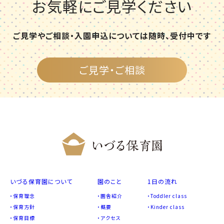
お気軽にご見学ください
ご見学やご相談・入園申込については随時、受付中です
ご見学・ご相談
いづる保育園について
園のこと
1日の流れ
保育理念
園舎紹介
Toddler class
保育方針
概要
Kinder class
保育目標
アクセス