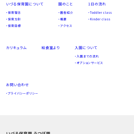
いづる保育園について
園のこと
1日の流れ
保育理念
園舎紹介
Toddler class
保育方針
概要
Kinder class
保育目標
アクセス
カリキュラム
給食室より
入園について
入園までの流れ
オプションサービス
お問い合わせ
プライバシーポリシー
いづる保育園 うつぼ園