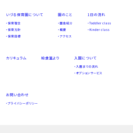
いづる保育園について
園のこと
1日の流れ
保育理念
園舎紹介
Toddler class
保育方針
概要
Kinder class
保育目標
アクセス
カリキュラム
給食室より
入園について
入園までの流れ
オプションサービス
お問い合わせ
プライバシーポリシー