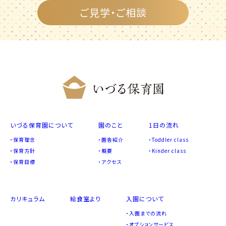
ご見学・ご相談
いづる保育園について
園のこと
1日の流れ
保育理念
園舎紹介
Toddler class
保育方針
概要
Kinder class
保育目標
アクセス
カリキュラム
給食室より
入園について
入園までの流れ
オプションサービス