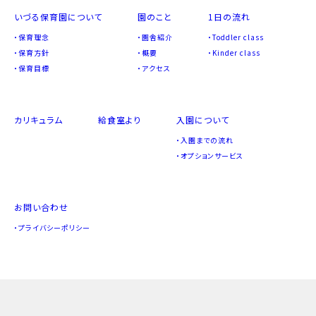
いづる保育園について
園のこと
1日の流れ
保育理念
園舎紹介
Toddler class
保育方針
概要
Kinder class
保育目標
アクセス
カリキュラム
給食室より
入園について
入園までの流れ
オプションサービス
お問い合わせ
プライバシーポリシー